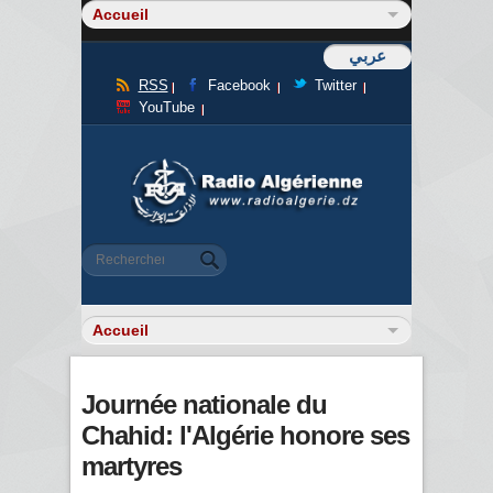
عربي
RSS
Facebook
Twitter
YouTube
Formulaire de recherche
Rechercher
Journée nationale du
Chahid: l'Algérie honore ses
martyres