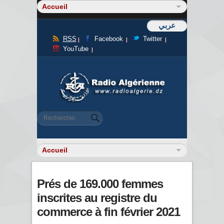
عربي
RSS
Facebook
Twitter
YouTube
Formulaire de recherche
Rechercher
Prés de 169.000 femmes
inscrites au registre du
commerce à fin février 2021