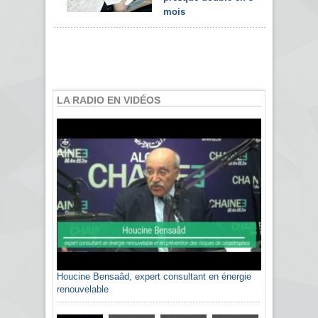
mois
LA RADIO EN VIDÉOS
Houcine Bensaâd, expert consultant en énergie
Sami Agli, président de la Confédération
renouvelable
algérienne du patronat citoyen CAPC