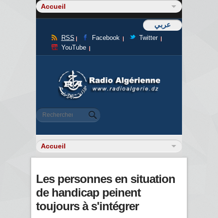
عربي
RSS
Facebook
Twitter
YouTube
Formulaire de recherche
Rechercher
Les personnes en situation
de handicap peinent
toujours à s'intégrer