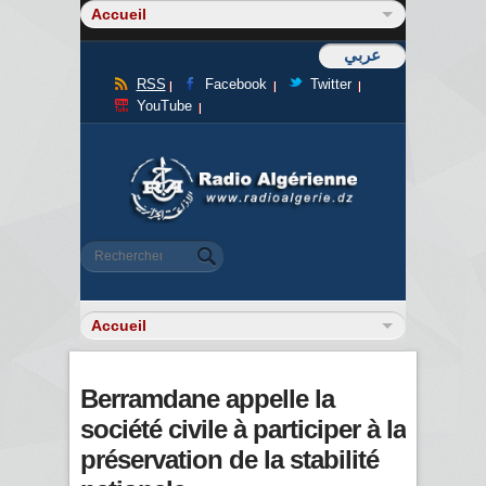
عربي
RSS
Facebook
Twitter
YouTube
Formulaire de recherche
Rechercher
Berramdane appelle la
société civile à participer à la
préservation de la stabilité