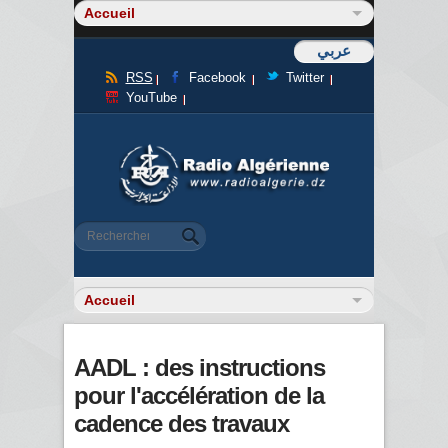
عربي
RSS
Facebook
Twitter
YouTube
Formulaire de recherche
Rechercher
AADL : des instructions
pour l'accélération de la
cadence des travaux