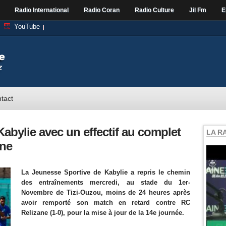
Radio International
Radio Coran
Radio Culture
Jil Fm
E
YouTube
tact
Kabylie avec un effectif au complet
LA R
ane
La Jeunesse Sportive de Kabylie a repris le chemin
des entraînements mercredi, au stade du 1er-
Novembre de Tizi-Ouzou, moins de 24 heures après
avoir remporté son match en retard contre RC
Relizane (1-0), pour la mise à jour de la 14e journée.