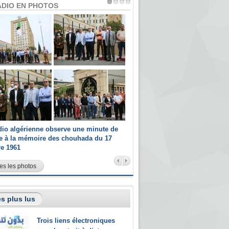
ADIO EN PHOTOS
dio algérienne observe une minute de
Les champions paralympiques 
ce à la mémoire des chouhada du 17
Radio Algérienne et recrutés 
re 1961
sportifs
es les photos
s plus lus
Trois liens électroniques