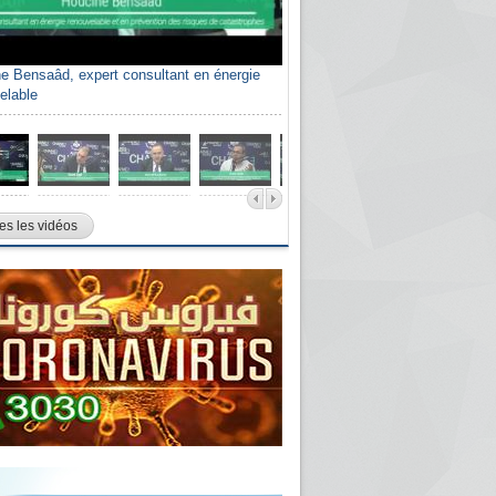
e Bensaâd, expert consultant en énergie
elable
es les vidéos