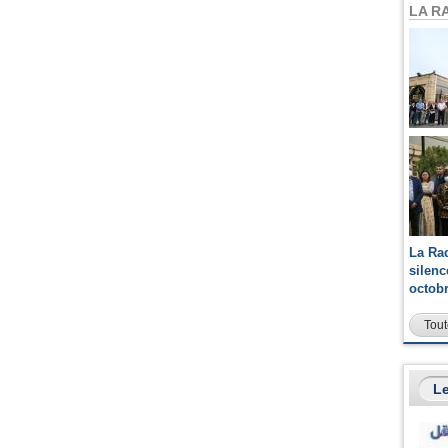
LA R
La Ra
silen
octob
Tout
Le