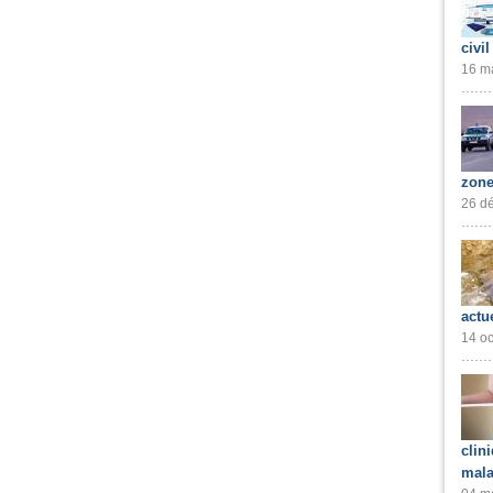
civil
16 ma
zone
26 dé
actu
14 oc
clin
mala