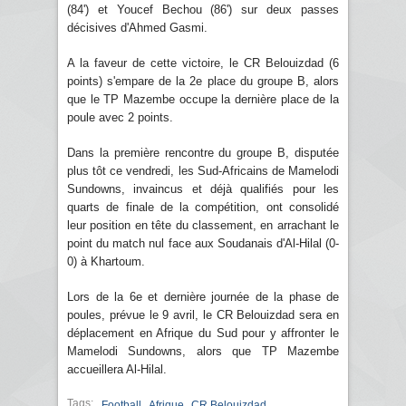
(84') et Youcef Bechou (86') sur deux passes
décisives d'Ahmed Gasmi.
A la faveur de cette victoire, le CR Belouizdad (6
points) s'empare de la 2e place du groupe B, alors
que le TP Mazembe occupe la dernière place de la
poule avec 2 points.
Dans la première rencontre du groupe B, disputée
plus tôt ce vendredi, les Sud-Africains de Mamelodi
Sundowns, invaincus et déjà qualifiés pour les
quarts de finale de la compétition, ont consolidé
leur position en tête du classement, en arrachant le
point du match nul face aux Soudanais d'Al-Hilal (0-
0) à Khartoum.
Lors de la 6e et dernière journée de la phase de
poules, prévue le 9 avril, le CR Belouizdad sera en
déplacement en Afrique du Sud pour y affronter le
Mamelodi Sundowns, alors que TP Mazembe
accueillera Al-Hilal.
Tags:
,
,
Football
Afrique
CR Belouizdad