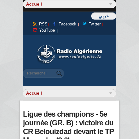
عربي
RSS
Facebook
Twitter
YouTube
Formulaire de recherche
Rechercher
Ligue des champions - 5e
journée (GR. B) : victoire du
CR Belouizdad devant le TP