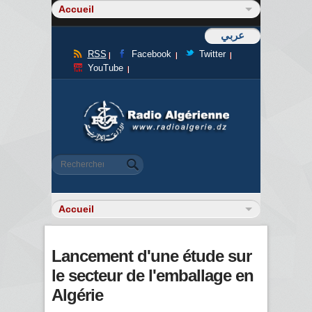
عربي
RSS
Facebook
Twitter
YouTube
Formulaire de recherche
Rechercher
Lancement d'une étude sur
le secteur de l'emballage en
Algérie