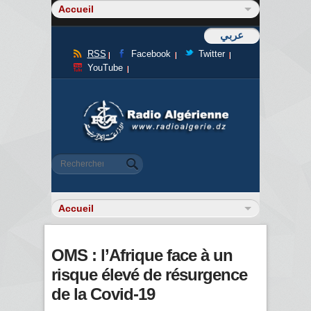
عربي
RSS
Facebook
Twitter
YouTube
Formulaire de recherche
Rechercher
OMS : l’Afrique face à un
risque élevé de résurgence
de la Covid-19