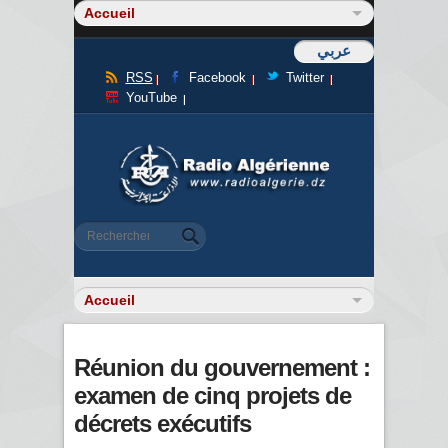
عربي
RSS
Facebook
Twitter
YouTube
Formulaire de recherche
Rechercher
Réunion du gouvernement :
examen de cinq projets de
décrets exécutifs