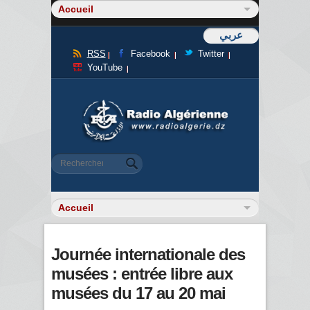
عربي
RSS
Facebook
Twitter
YouTube
Formulaire de recherche
Rechercher
Journée internationale des
musées : entrée libre aux
musées du 17 au 20 mai