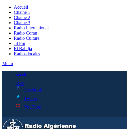
Accueil
Chaine 1
Chaine 2
Chaine 3
Radio International
Radio Coran
Radio Culture
Jil Fm
El Bahdja
Radios locales
Menu
عربي
RSS
Facebook
Twitter
YouTube