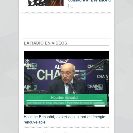
consacré à la relance de
l...
LA RADIO EN VIDÉOS
Houcine Bensaâd, expert consultant en énergie
Sami Agli, président de la Confédération
renouvelable
algérienne du patronat citoyen CAPC