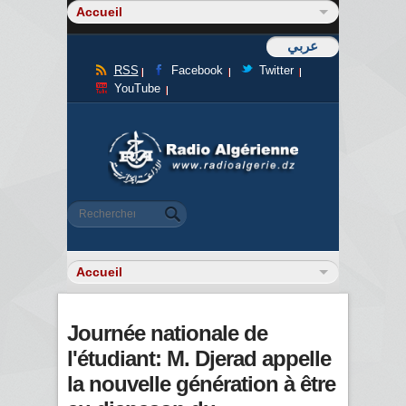
عربي
RSS
Facebook
Twitter
YouTube
Formulaire de recherche
Rechercher
Journée nationale de
l'étudiant: M. Djerad appelle
la nouvelle génération à être