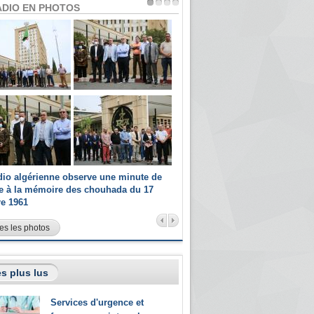
ADIO EN PHOTOS
dio algérienne observe une minute de
Les champions paralympiques 
ce à la mémoire des chouhada du 17
Radio Algérienne et recrutés 
re 1961
sportifs
es les photos
s plus lus
Services d'urgence et