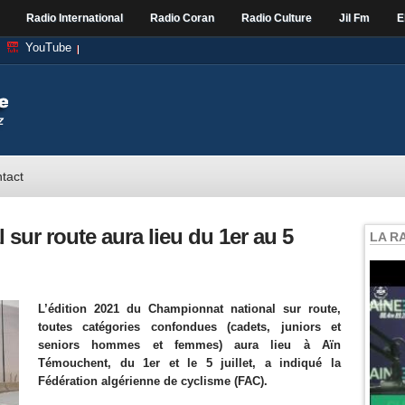
Radio International
Radio Coran
Radio Culture
Jil Fm
E
YouTube
tact
sur route aura lieu du 1er au 5
LA R
L’édition 2021 du Championnat national sur route,
toutes catégories confondues (cadets, juniors et
seniors hommes et femmes) aura lieu à Aïn
Témouchent, du 1er et le 5 juillet, a indiqué la
Fédération algérienne de cyclisme (FAC).