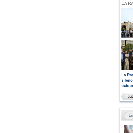
LA R
La Ra
silen
octob
Tout
Le