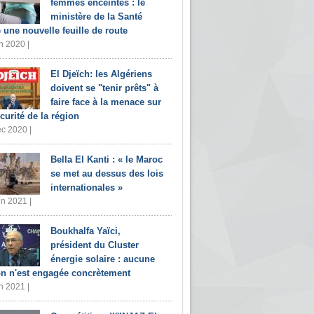
femmes enceintes : le
ministère de la Santé
e une nouvelle feuille de route
n 2020 |
El Djeïch: les Algériens
doivent se "tenir prêts" à
faire face à la menace sur
écurité de la région
c 2020 |
Bella El Kanti : « le Maroc
se met au dessus des lois
internationales »
in 2021 |
Boukhalfa Yaïci,
président du Cluster
énergie solaire : aucune
on n'est engagée concrètement
n 2021 |