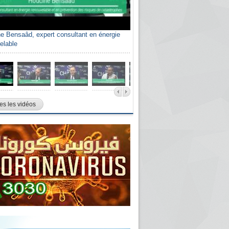
e Bensaâd, expert consultant en énergie
elable
es les vidéos