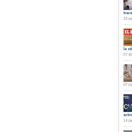
trac
25 ja
la s
07 dé
07 ju
acti
14 ja