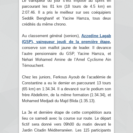
Le vainqueur du jour s’est imposé au sprint en
parcourant les 81 km (18 tours de 4.5 km) en
2:07.46. Il a pris le meilleur sur ses coéquipiers
Seddik Benghanif et Yacine Hamza, tous deux
crédités du même chrono.
Au classement général (seniors),
Azzedine Lagab
(GSP), vainqueur jeudi de la première étape
,
conserve son maillot jaune de leader. Il devance
l’autre pensionnaire du GSP, Yacine Hamza, et
Nehari Mohamed Amine de l’Amel Cyclisme Ain
Témouchent.
Chez les juniors, Ferkous Ayoub de l’académie de
Constantine a eu le dernier en parcourant 13 tours
(65 km) en 1:34.34. Il a devancé sur le podium son
frère Abdelkrim, de la même formation (1:34.34), et
Mohamed Medjadi du Majd Blida (1:35.13).
La 3e et dernière étape de cette compétition aura
lieu ce samedi avec la course sur route. Le départ
fictif sera donné vers 09h00 du matin devant le
Jardin Citadin Méditerranéen. Les 115 participants