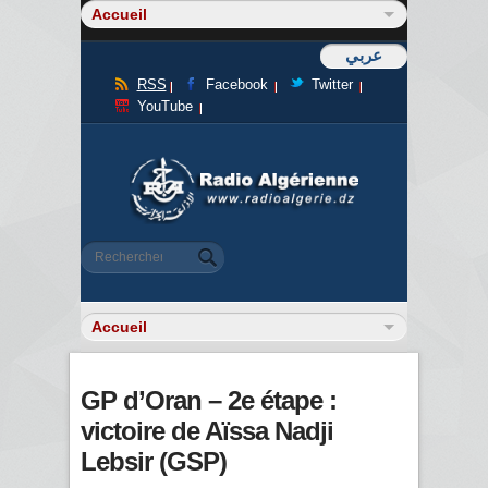
عربي
RSS
Facebook
Twitter
YouTube
Formulaire de recherche
Rechercher
GP d’Oran – 2e étape :
victoire de Aïssa Nadji
Lebsir (GSP)