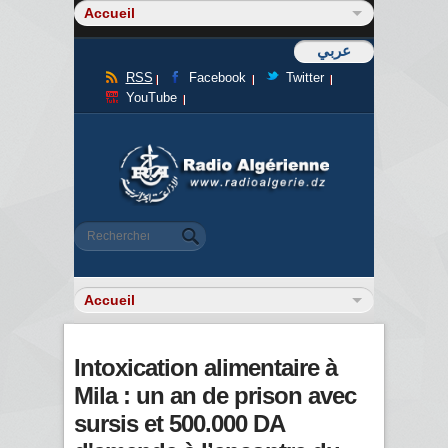
عربي
RSS
Facebook
Twitter
YouTube
Formulaire de recherche
Rechercher
Intoxication alimentaire à
Mila : un an de prison avec
sursis et 500.000 DA