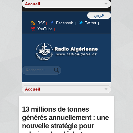
عربي
RSS
Facebook
Twitter
YouTube
Formulaire de recherche
Rechercher
13 millions de tonnes
générés annuellement : une
nouvelle stratégie pour