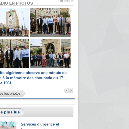
ADIO EN PHOTOS
dio algérienne observe une minute de
Les champions paralympiques 
ce à la mémoire des chouhada du 17
Radio Algérienne et recrutés 
re 1961
sportifs
es les photos
s plus lus
Services d'urgence et