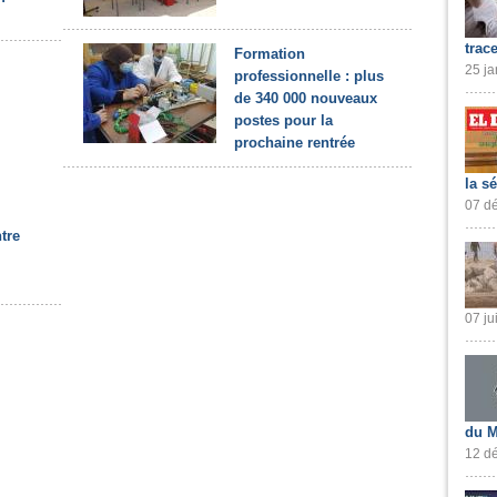
trac
Formation
25 ja
professionnelle : plus
de 340 000 nouveaux
postes pour la
prochaine rentrée
la s
07 dé
tre
07 ju
du M
12 dé