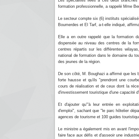
Les spécialités liées à ces deux branches 
formation professionnelle, a rappelé Mme Ben
Le secteur compte six (6) instituts spéciali
Boumerdes et El Tarf, a-t-elle indiqué, affi
Elle a en outre rappelé que la formation dans
dispensée au niveau des centres de la form
centres répartis sur les différentes wilayas,
national de formation dans le domaine du to
des jeunes de la région.
De son côté, M. Boughazi a affirmé que les 
forte hausse et qu'ils "prendront une cour
cours de réalisation et de ceux dont la réce
d'investissement touristique d'une capacité d'
Et d'ajouter qu"'à leur entrée en exploit
d'emploi", sachant que "le parc hôtelier dépa
agences de tourisme et 100 guides touristiqu
Le ministre a également mis en avant l'imp
faire face aux défis et d'asseoir une industri