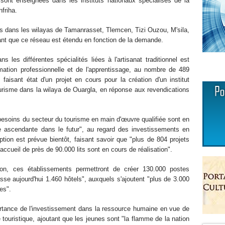
sont enseignées dans les instituts nationaux spécialisés de la
friha.
sés dans les wilayas de Tamanrasset, Tlemcen, Tizi Ouzou, M'sila,
rmant que ce réseau est étendu en fonction de la demande.
 les différentes spécialités liées à l'artisanat traditionnel est
ation professionnelle et de l'apprentissage, au nombre de 489
 faisant état d'un projet en cours pour la création d'un institut
urisme dans la wilaya de Ouargla, en réponse aux revendications
besoins du secteur du tourisme en main d'œuvre qualifiée sont en
be ascendante dans le futur", au regard des investissements en
ption est prévue bientôt, faisant savoir que "plus de 804 projets
accueil de près de 90.000 lits sont en cours de réalisation".
ation, ces établissements permettront de créer 130.000 postes
sse aujourd'hui 1.460 hôtels", auxquels s'ajoutent "plus de 3.000
es".
ortance de l'investissement dans la ressource humaine en vue de
e touristique, ajoutant que les jeunes sont "la flamme de la nation