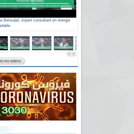
e Bensaâd, expert consultant en énergie
elable
es les vidéos