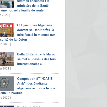
femmes enceintes : le
ministère de la Santé
e une nouvelle feuille de route
n 2020 |
El Djeïch: les Algériens
doivent se "tenir prêts" à
faire face à la menace sur
écurité de la région
c 2020 |
Bella El Kanti : « le Maroc
se met au dessus des lois
internationales »
in 2021 |
Compétition d’"INJAZ El
Arab": des étudiants
algériens remporte le prix
eilleur Produit
c 2020 |