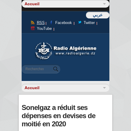
عربي
RSS
Facebook
Twitter
YouTube
Formulaire de recherche
Rechercher
Sonelgaz a réduit ses
dépenses en devises de
moitié en 2020