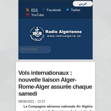
عربي
RSS
Facebook
Twitter
YouTube
Formulaire de recherche
Rechercher
Vols internationaux :
nouvelle liaison Alger-
Rome-Alger assurée chaque
samedi
08/06/2021 - 13:27
La Compagnie aérienne nationale Air Algérie