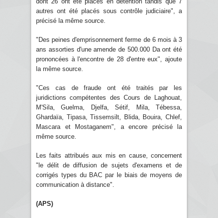
dont 26 ont été placés en détention tandis que 7
autres ont été placés sous contrôle judiciaire", a
précisé la même source.
"Des peines d'emprisonnement ferme de 6 mois à 3
ans assorties d'une amende de 500.000 Da ont été
prononcées à l'encontre de 28 d'entre eux", ajoute
la même source.
"Ces cas de fraude ont été traités par les
juridictions compétentes des Cours de Laghouat,
M'Sila, Guelma, Djelfa, Sétif, Mila, Tébessa,
Ghardaïa, Tipasa, Tissemsilt, Blida, Bouira, Chlef,
Mascara et Mostaganem", a encore précisé la
même source.
Les faits attribués aux mis en cause, concernent
"le délit de diffusion de sujets d'examens et de
corrigés types du BAC par le biais de moyens de
communication à distance".
(APS)