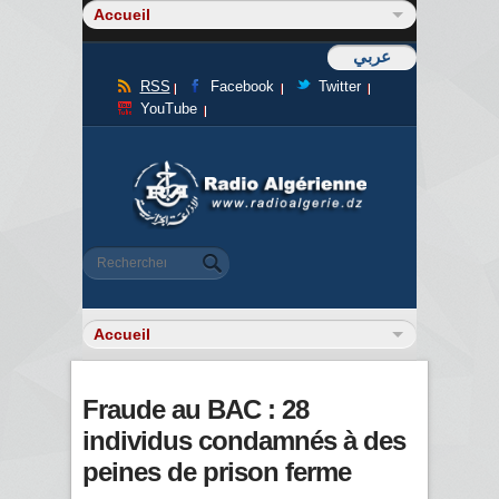
عربي
RSS
Facebook
Twitter
YouTube
Formulaire de recherche
Rechercher
Fraude au BAC : 28
individus condamnés à des
peines de prison ferme