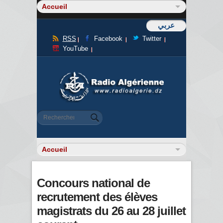
عربي
RSS
Facebook
Twitter
YouTube
Formulaire de recherche
Rechercher
Concours national de
recrutement des élèves
magistrats du 26 au 28 juillet