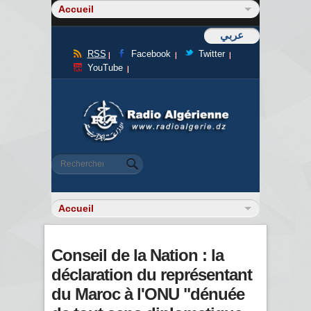
عربي
RSS
Facebook
Twitter
YouTube
Formulaire de recherche
Rechercher
Conseil de la Nation : la
déclaration du représentant
du Maroc à l'ONU "dénuée