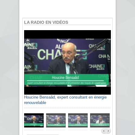
LA RADIO EN VIDÉOS
Houcine Bensaâd, expert consultant en énergie
Sami Agli, président de la Confédération
renouvelable
algérienne du patronat citoyen CAPC