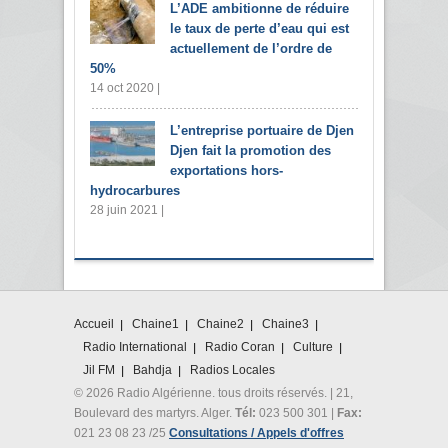
L’ADE ambitionne de réduire
le taux de perte d’eau qui est
actuellement de l’ordre de
50%
14 oct 2020 |
L’entreprise portuaire de Djen
Djen fait la promotion des
exportations hors-
hydrocarbures
28 juin 2021 |
Accueil
Chaine1
Chaine2
Chaine3
Radio International
Radio Coran
Culture
Jil FM
Bahdja
Radios Locales
© 2026 Radio Algérienne. tous droits réservés. | 21,
Boulevard des martyrs. Alger.
Tél:
023 500 301 |
Fax:
021 23 08 23 /25
Consultations / Appels d'offres