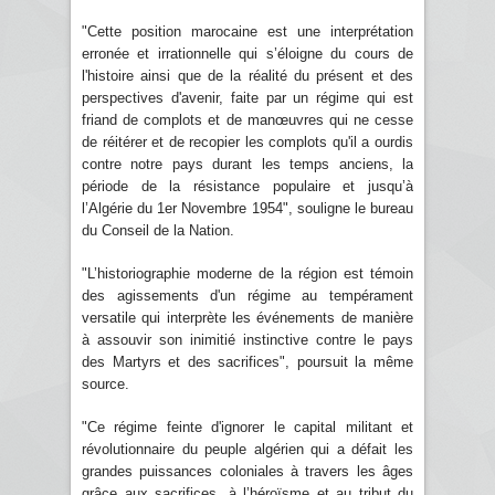
"Cette position marocaine est une interprétation
erronée et irrationnelle qui s’éloigne du cours de
l'histoire ainsi que de la réalité du présent et des
perspectives d'avenir, faite par un régime qui est
friand de complots et de manœuvres qui ne cesse
de réitérer et de recopier les complots qu'il a ourdis
contre notre pays durant les temps anciens, la
période de la résistance populaire et jusqu’à
l’Algérie du 1er Novembre 1954", souligne le bureau
du Conseil de la Nation.
"L’historiographie moderne de la région est témoin
des agissements d'un régime au tempérament
versatile qui interprète les événements de manière
à assouvir son inimitié instinctive contre le pays
des Martyrs et des sacrifices", poursuit la même
source.
"Ce régime feinte d'ignorer le capital militant et
révolutionnaire du peuple algérien qui a défait les
grandes puissances coloniales à travers les âges
grâce aux sacrifices, à l’héroïsme et au tribut du