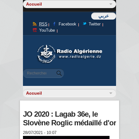
عربي
RSS
Facebook
Twitter
YouTube
Formulaire de recherche
Rechercher
JO 2020 : Lagab 36e, le
Slovène Roglic médaillé d'or
28/07/2021 - 10:07