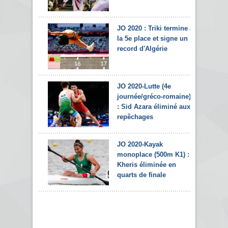
JO 2020 : Triki termine à
la 5e place et signe un
record d'Algérie
JO 2020-Lutte (4e
journée/gréco-romaine)
: Sid Azara éliminé aux
repêchages
JO 2020-Kayak
monoplace (500m K1) :
Kheris éliminée en
quarts de finale