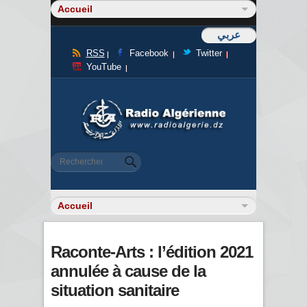
عربي
RSS
Facebook
Twitter
YouTube
Formulaire de recherche
Rechercher
Raconte-Arts : l’édition 2021
annulée à cause de la
situation sanitaire