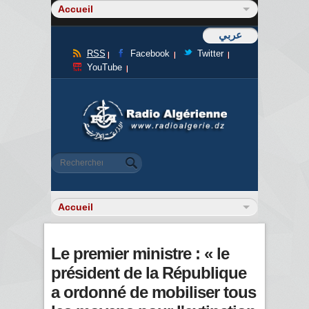
عربي
RSS
Facebook
Twitter
YouTube
Formulaire de recherche
Rechercher
Le premier ministre : « le
président de la République
a ordonné de mobiliser tous