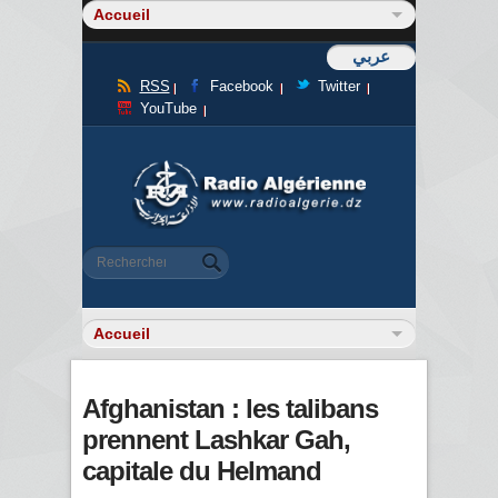
عربي
RSS
Facebook
Twitter
YouTube
Formulaire de recherche
Rechercher
Afghanistan : les talibans
prennent Lashkar Gah,
capitale du Helmand