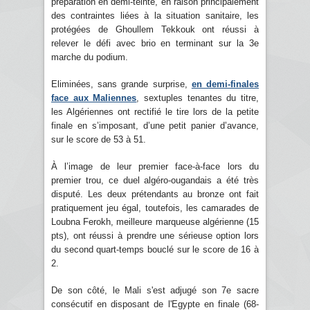
préparation en demi-teinte, en raison principalement
des contraintes liées à la situation sanitaire, les
protégées de Ghoullem Tekkouk ont réussi à
relever le défi avec brio en terminant sur la 3e
marche du podium.
Eliminées, sans grande surprise,
en demi-finales
face aux Maliennes
, sextuples tenantes du titre,
les Algériennes ont rectifié le tire lors de la petite
finale en s’imposant, d’une petit panier d’avance,
sur le score de 53 à 51.
À l’image de leur premier face-à-face lors du
premier trou, ce duel algéro-ougandais a été très
disputé. Les deux prétendants au bronze ont fait
pratiquement jeu égal, toutefois, les camarades de
Loubna Ferokh, meilleure marqueuse algérienne (15
pts), ont réussi à prendre une sérieuse option lors
du second quart-temps bouclé sur le score de 16 à
2.
De son côté, le Mali s'est adjugé son 7e sacre
consécutif en disposant de l'Egypte en finale (68-