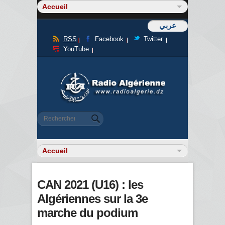
عربي
RSS
Facebook
Twitter
YouTube
Formulaire de recherche
Rechercher
CAN 2021 (U16) : les
Algériennes sur la 3e
marche du podium