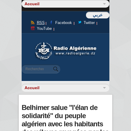
عربي
RSS
Facebook
Twitter
YouTube
Formulaire de recherche
Rechercher
Belhimer salue "l'élan de
solidarité" du peuple
algérien avec les habitants