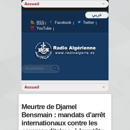
عربي
RSS
Facebook
Twitter
YouTube
Formulaire de recherche
Rechercher
Meurtre de Djamel
Bensmain : mandats d'arrêt
internationaux contre les