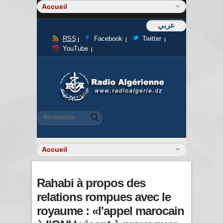
عربي
RSS
Facebook
Twitter
YouTube
Formulaire de recherche
Rechercher
Rahabi à propos des
relations rompues avec le
royaume : «l'appel marocain