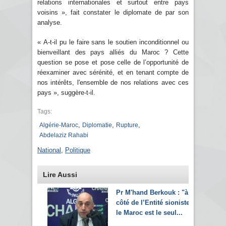
relations internationales et surtout entre pays
voisins », fait constater le diplomate de par son
analyse.
« A-t-il pu le faire sans le soutien inconditionnel ou
bienveillant des pays alliés du Maroc ? Cette
question se pose et pose celle de l’opportunité de
réexaminer avec sérénité, et en tenant compte de
nos intérêts, l'ensemble de nos relations avec ces
pays », suggère-t-il.
Tags:
,
,
,
Algérie-Maroc
Diplomatie
Rupture
Abdelaziz Rahabi
National
,
Politique
Lire Aussi
Pr M'hand Berkouk : "à
côté de l’Entité sioniste,
le Maroc est le seul...