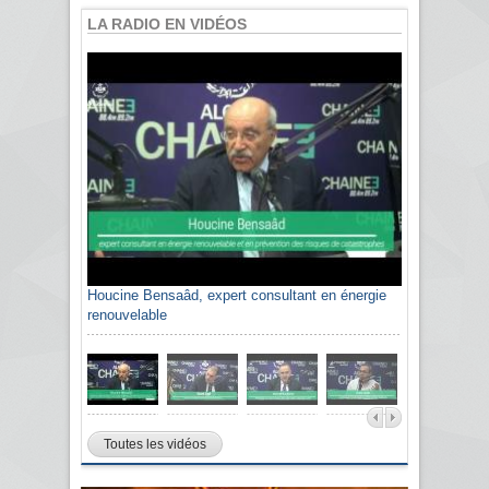
LA RADIO EN VIDÉOS
Houcine Bensaâd, expert consultant en énergie
Sami Agli, président de la Confédération
renouvelable
algérienne du patronat citoyen CAPC
Toutes les vidéos