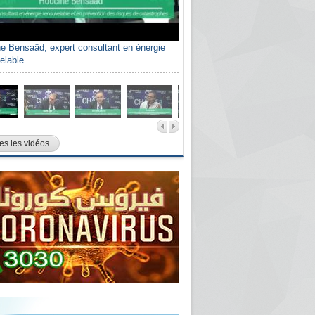
e Bensaâd, expert consultant en énergie
elable
es les vidéos