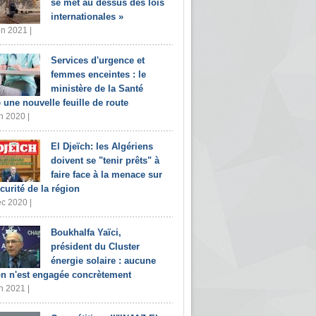
se met au dessus des lois
internationales »
in 2021 |
Services d'urgence et
femmes enceintes : le
ministère de la Santé
e une nouvelle feuille de route
n 2020 |
El Djeïch: les Algériens
doivent se "tenir prêts" à
faire face à la menace sur
écurité de la région
c 2020 |
Boukhalfa Yaïci,
président du Cluster
énergie solaire : aucune
on n'est engagée concrètement
n 2021 |