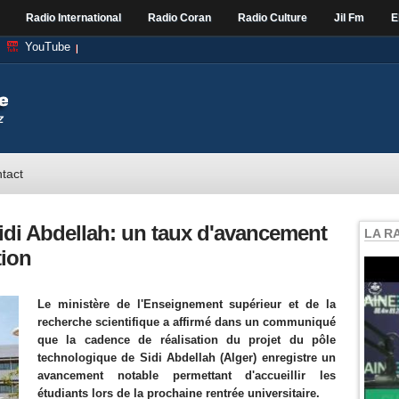
Radio International
Radio Coran
Radio Culture
Jil Fm
E
YouTube
tact
idi Abdellah: un taux d'avancement
LA R
tion
Le ministère de l'Enseignement supérieur et de la
recherche scientifique a affirmé dans un communiqué
que la cadence de réalisation du projet du pôle
technologique de Sidi Abdellah (Alger) enregistre un
avancement notable permettant d'accueillir les
étudiants lors de la prochaine rentrée universitaire.