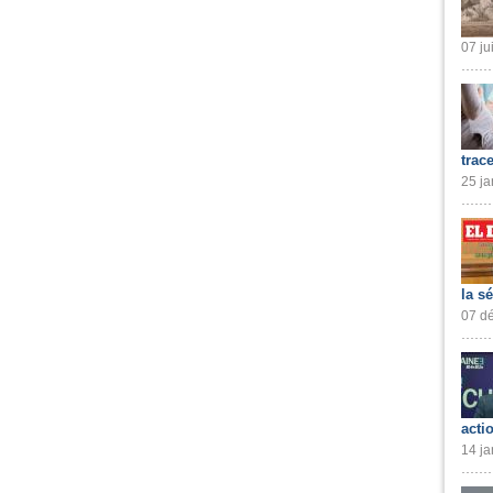
07 ju
trac
25 ja
la s
07 dé
acti
14 ja