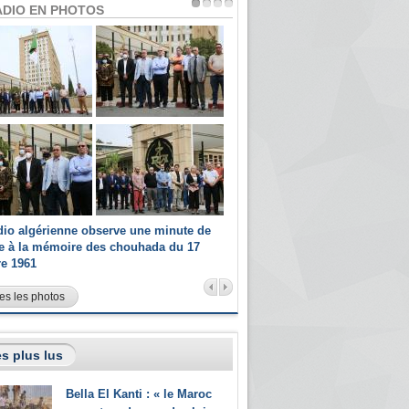
ADIO EN PHOTOS
dio algérienne observe une minute de
Les champions paralympiques 
ce à la mémoire des chouhada du 17
Radio Algérienne et recrutés 
re 1961
sportifs
es les photos
s plus lus
Bella El Kanti : « le Maroc