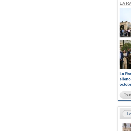
LA R
La Ra
silen
octob
Tout
Le