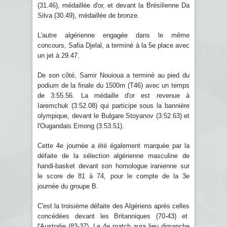
(31.46), médaillée d'or, et devant la Brésilienne Da
Silva (30.49), médaillée de bronze.
L'autre algérienne engagée dans le même
concours, Safia Djelal, a terminé à la 5e place avec
un jet à 29.47.
De son côté, Samir Nouioua a terminé au pied du
podium de la finale du 1500m (T46) avec un temps
de 3:55.56. La médaille d'or est revenue à
Iaremchuk (3:52.08) qui participe sous la bannière
olympique, devant le Bulgare Stoyanov (3:52.63) et
l'Ougandais Emong (3:53.51).
Cette 4e journée a été également marquée par la
défaite de la sélection algérienne masculine de
handi-basket devant son homologue iranienne sur
le score de 81 à 74, pour le compte de la 3e
journée du groupe B.
C'est la troisième défaite des Algériens après celles
concédées devant les Britanniques (70-43) et
l'Australie (83-37). Le 4e match aura lieu dimanche