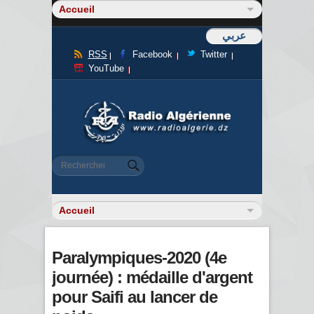
عربي
RSS
Facebook
Twitter
YouTube
Formulaire de recherche
Rechercher
Paralympiques-2020 (4e
journée) : médaille d'argent
pour Saifi au lancer de