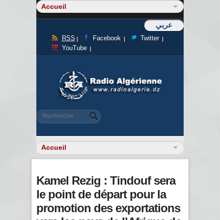
عربي
RSS
Facebook
Twitter
YouTube
Formulaire de recherche
Rechercher
Kamel Rezig : Tindouf sera
le point de départ pour la
promotion des exportations