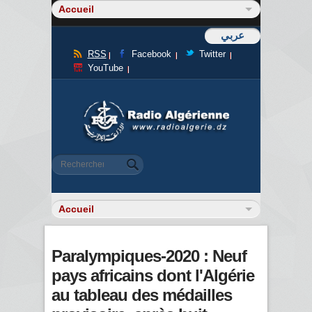
عربي
RSS
Facebook
Twitter
YouTube
Formulaire de recherche
Rechercher
Paralympiques-2020 : Neuf
pays africains dont l'Algérie
au tableau des médailles