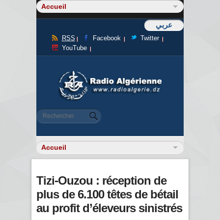
عربي
RSS
Facebook
Twitter
YouTube
Formulaire de recherche
Rechercher
Tizi-Ouzou : réception de
plus de 6.100 têtes de bétail
au profit d’éleveurs sinistrés