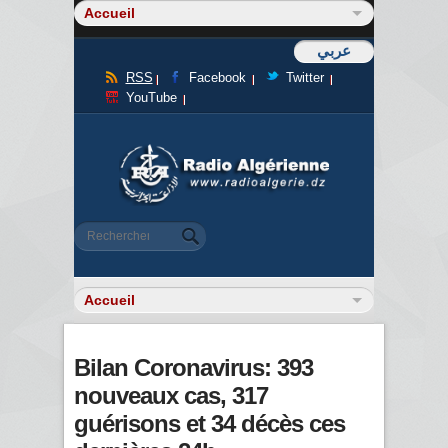
عربي
RSS
Facebook
Twitter
YouTube
Formulaire de recherche
Rechercher
Bilan Coronavirus: 393
nouveaux cas, 317
guérisons et 34 décès ces