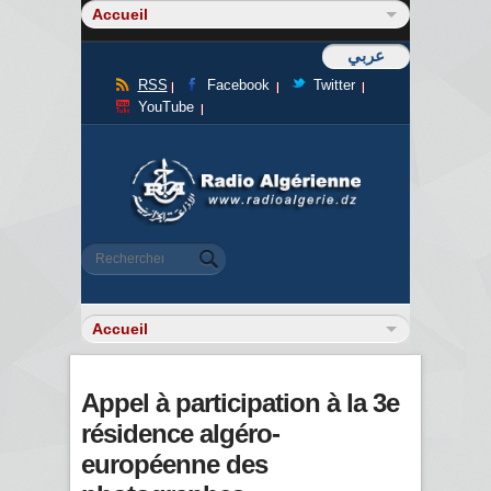
عربي
RSS
Facebook
Twitter
YouTube
Formulaire de recherche
Rechercher
Appel à participation à la 3e
résidence algéro-
européenne des