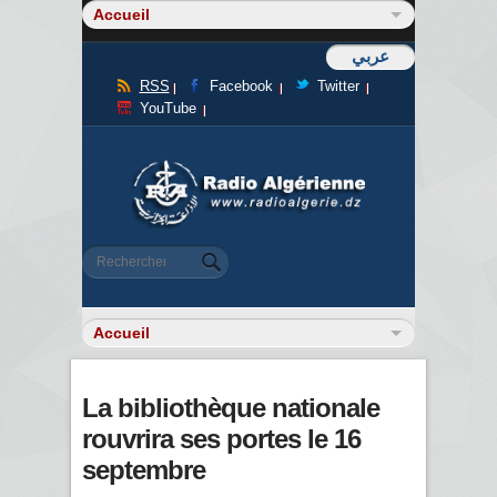
عربي
RSS
Facebook
Twitter
YouTube
Formulaire de recherche
Rechercher
La bibliothèque nationale
rouvrira ses portes le 16
septembre