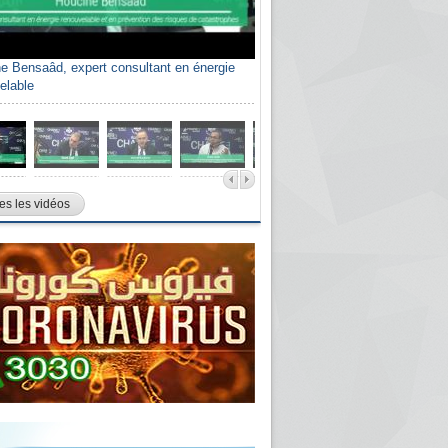
e Bensaâd, expert consultant en énergie
elable
es les vidéos