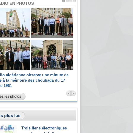
ADIO EN PHOTOS
dio algérienne observe une minute de
Les champions paralympiques 
ce à la mémoire des chouhada du 17
Radio Algérienne et recrutés 
re 1961
sportifs
es les photos
s plus lus
Trois liens électroniques