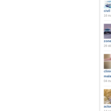
civil
16 ma
zone
26 dé
clin
mala
04 ma
actu