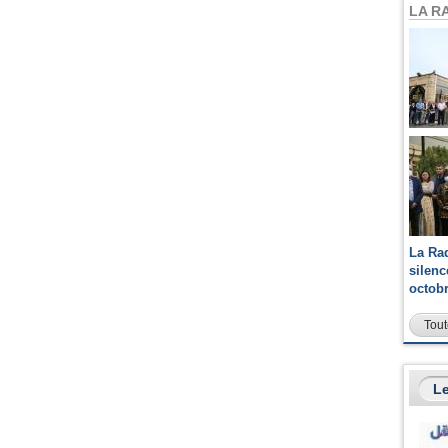
LA R
La Ra
silen
octob
Tout
Le