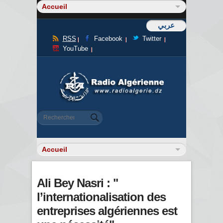
عربي
RSS
Facebook
Twitter
YouTube
Formulaire de recherche
Rechercher
Ali Bey Nasri : "
l’internationalisation des
entreprises algériennes est