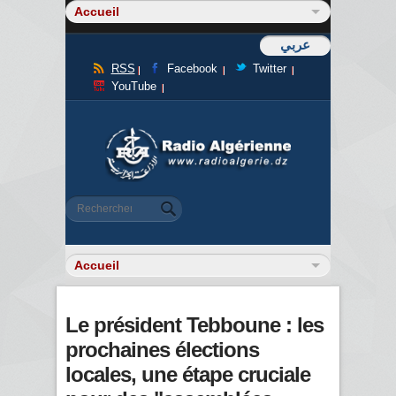
عربي
RSS
Facebook
Twitter
YouTube
Formulaire de recherche
Rechercher
Le président Tebboune : les
prochaines élections
locales, une étape cruciale