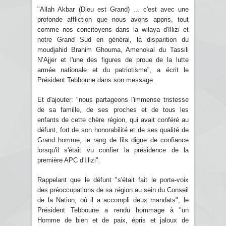
"Allah Akbar (Dieu est Grand) ... c'est avec une
profonde affliction que nous avons appris, tout
comme nos concitoyens dans la wilaya d'Illizi et
notre Grand Sud en général, la disparition du
moudjahid Brahim Ghouma, Amenokal du Tassili
N’Ajjer et l'une des figures de proue de la lutte
armée nationale et du patriotisme", a écrit le
Président Tebboune dans son message.
Et d'ajouter: "nous partageons l'immense tristesse
de sa famille, de ses proches et de tous les
enfants de cette chère région, qui avait conféré au
défunt, fort de son honorabilité et de ses qualité de
Grand homme, le rang de fils digne de confiance
lorsqu'il s'était vu confier la présidence de la
première APC d'Illizi".
Rappelant que le défunt "s'était fait le porte-voix
des préoccupations de sa région au sein du Conseil
de la Nation, où il a accompli deux mandats", le
Président Tebboune a rendu hommage à "un
Homme de bien et de paix, épris et jaloux de