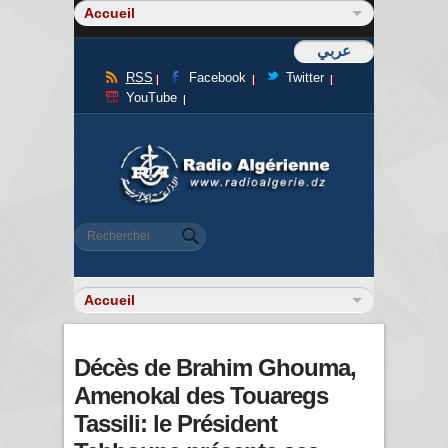
عربي
RSS
Facebook
Twitter
YouTube
Formulaire de recherche
Rechercher
Décès de Brahim Ghouma,
Amenokal des Touaregs
Tassili: le Président