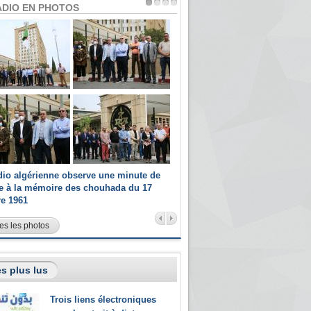
ADIO EN PHOTOS
dio algérienne observe une minute de
Les champions paralympiques 
ce à la mémoire des chouhada du 17
Radio Algérienne et recrutés 
re 1961
sportifs
es les photos
s plus lus
Trois liens électroniques