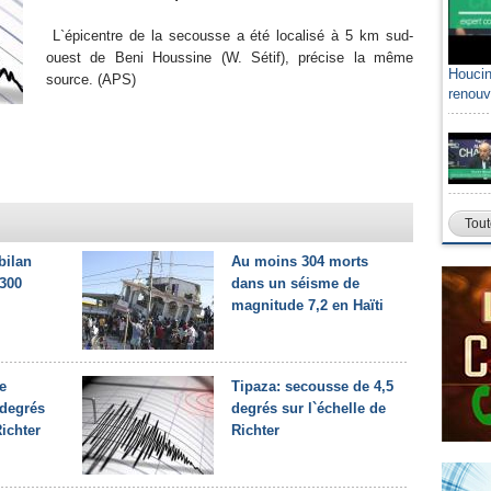
L`épicentre de la secousse a été localisé à 5 km sud-
ouest de Beni Houssine (W. Sétif), précise la même
Houcin
source. (APS)
renouv
Tout
bilan
Au moins 304 morts
.300
dans un séisme de
magnitude 7,2 en Haïti
e
Tipaza: secousse de 4,5
 degrés
degrés sur l`échelle de
Richter
Richter