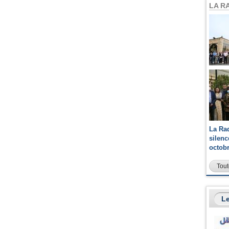
LA R
La Ra
silen
octob
Tout
Le