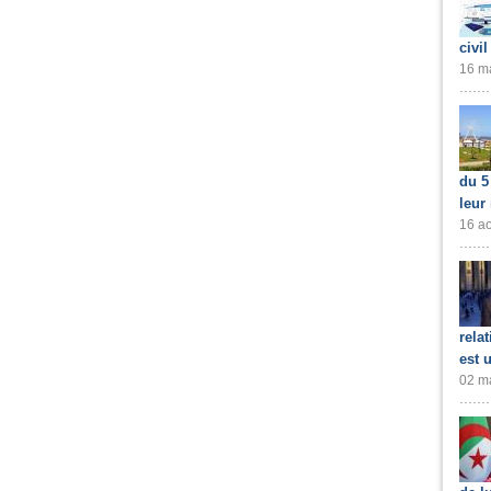
civil
16 ma
du 5
leur
16 ao
rela
est 
02 ma