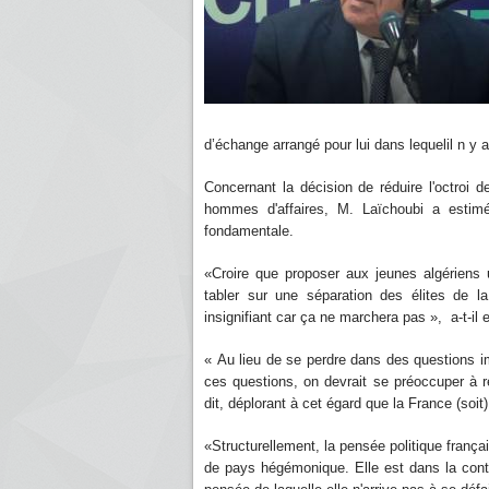
d’échange arrangé pour lui dans lequelil n y 
Concernant la décision de réduire l'octroi d
hommes d'affaires, M. Laïchoubi a estimé q
fondamentale.
«Croire que proposer aux jeunes algériens u
tabler sur une séparation des élites de la
insignifiant car ça ne marchera pas », a-t-il 
« Au lieu de se perdre dans des questions i
ces questions, on devrait se préoccuper à ré
dit, déplorant à cet égard que la France (soi
«Structurellement, la pensée politique frança
de pays hégémonique. Elle est dans la conti