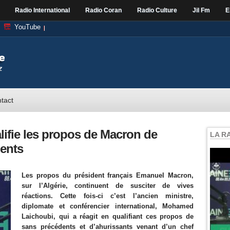
Radio International
Radio Coran
Radio Culture
Jil Fm
E
YouTube
tact
fie les propos de Macron de
LA R
dents
Les propos du président français Emanuel Macron,
sur l’Algérie, continuent de susciter de vives
réactions. Cette fois-ci c’est l’ancien ministre,
diplomate et conférencier international, Mohamed
Laichoubi, qui a réagit en qualifiant ces propos de
sans précédents et d’ahurissants venant d’un chef