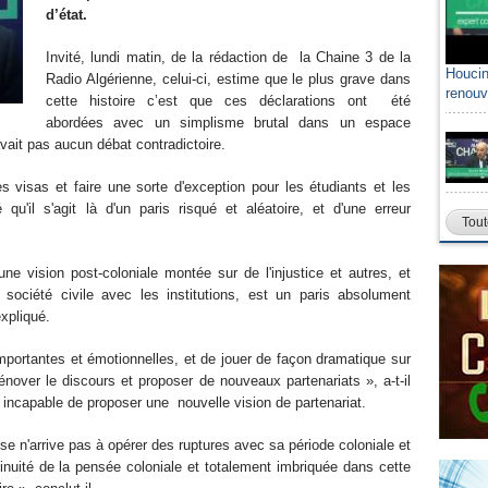
d’état.
Invité, lundi matin, de la rédaction de la Chaine 3 de la
Houcin
Radio Algérienne, celui-ci, estime que le plus grave dans
renouv
cette histoire c’est que ces déclarations ont été
abordées avec un simplisme brutal dans un espace
avait pas aucun débat contradictoire.
es visas et faire une sorte d'exception pour les étudiants et les
u'il s'agit là d'un paris risqué et aléatoire, et d'une erreur
Tout
ne vision post-coloniale montée sur de l'injustice et autres, et
 société civile avec les institutions, est un paris absolument
expliqué.
mportantes et émotionnelles, et de jouer de façon dramatique sur
nover le discours et proposer de nouveaux partenariats », a-t-il
t) incapable de proposer une nouvelle vision de partenariat.
ise n'arrive pas à opérer des ruptures avec sa période coloniale et
nuité de la pensée coloniale et totalement imbriquée dans cette