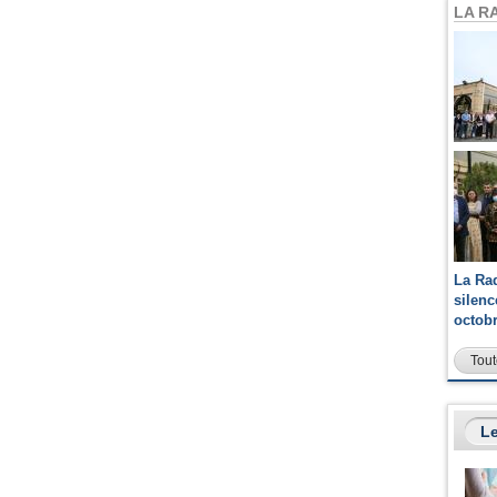
LA R
La Ra
silen
octob
Tout
Le