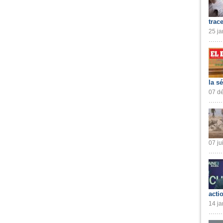
trac
25 ja
la s
07 dé
07 ju
acti
14 ja