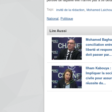
pensée de laquelle elle n'arrive pas à se défai
Tags:
,
invité de la rédaction
Mohamed Laichou
National
,
Politique
Lire Aussi
Mohamed Baghali
conciliation entr
liberté et respon
doit passer par...
Ilham Kabouya :
Impliquer la soci
civile pour assur
réussite du...