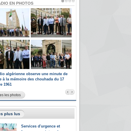
ADIO EN PHOTOS
dio algérienne observe une minute de
Les champions paralympiques 
ce à la mémoire des chouhada du 17
Radio Algérienne et recrutés 
re 1961
sportifs
es les photos
s plus lus
Services d'urgence et