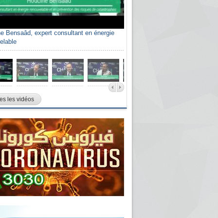
e Bensaâd, expert consultant en énergie
elable
es les vidéos