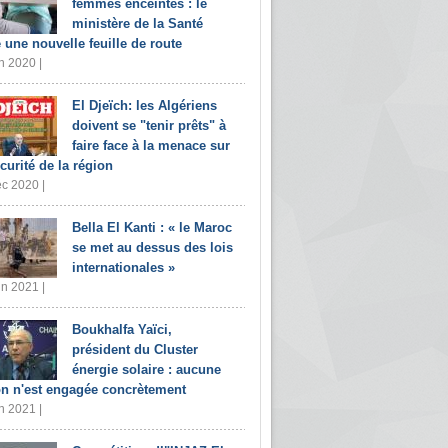
femmes enceintes : le
ministère de la Santé
e une nouvelle feuille de route
n 2020 |
El Djeïch: les Algériens
doivent se "tenir prêts" à
faire face à la menace sur
écurité de la région
c 2020 |
Bella El Kanti : « le Maroc
se met au dessus des lois
internationales »
in 2021 |
Boukhalfa Yaïci,
président du Cluster
énergie solaire : aucune
on n'est engagée concrètement
n 2021 |