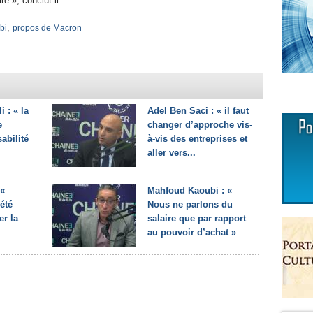
re », conclut-il.
,
bi
propos de Macron
 : « la
Adel Ben Saci : « il faut
e
changer d’approche vis-
sabilité
à-vis des entreprises et
aller vers...
 «
Mahfoud Kaoubi : «
été
Nous ne parlons du
er la
salaire que par rapport
au pouvoir d’achat »