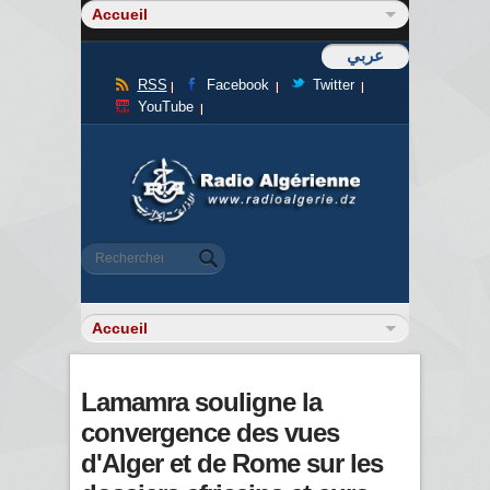
عربي
RSS
Facebook
Twitter
YouTube
Formulaire de recherche
Rechercher
Lamamra souligne la
convergence des vues
d'Alger et de Rome sur les