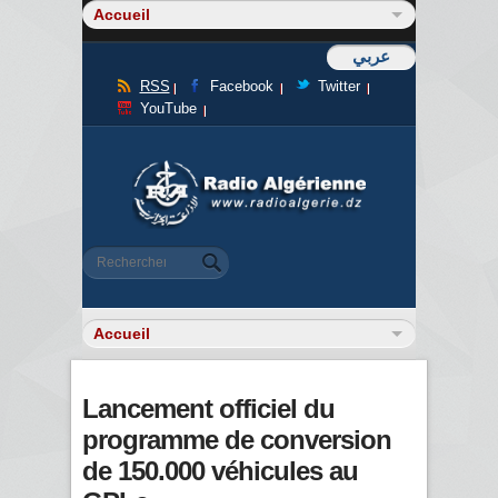
عربي
RSS
Facebook
Twitter
YouTube
Formulaire de recherche
Rechercher
Lancement officiel du
programme de conversion
de 150.000 véhicules au