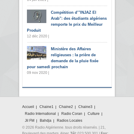
Compétition d’"INJAZ El
Arab": des étudiants algériens
remporte le prix du Meilleur
Produit
12 déc 2020 |
Ministère des Affaires
religieuses : la prière de
demande de la pluie fixée
pour samedi prochain
09 nov 2020 |
Accueil
Chaine1
Chaine2
Chaine3
Radio International
Radio Coran
Culture
Jil FM
Bahdja
Radios Locales
© 2026 Radio Algérienne. tous droits réservés. | 21,
Boulevard des martyrs. Alger.
Tél:
023 500 301 |
Fax: