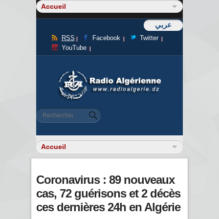
عربي
RSS
Facebook
Twitter
YouTube
Formulaire de recherche
Rechercher
Coronavirus : 89 nouveaux
cas, 72 guérisons et 2 décès
ces dernières 24h en Algérie