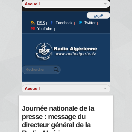
عربي
RSS
Facebook
Twitter
YouTube
Formulaire de recherche
Rechercher
Journée nationale de la
presse : message du
directeur général de la