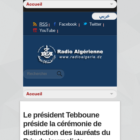
عربي
RSS
Facebook
Twitter
YouTube
Formulaire de recherche
Rechercher
Le président Tebboune
préside la cérémonie de
distinction des lauréats du